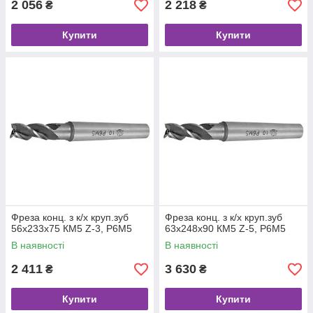
2 056
2 218
₴
₴
Купити
Купити
Фреза конц. з к/х круп.зуб
Фреза конц. з к/х круп.зуб
56х233х75 КМ5 Z-3, Р6М5
63х248х90 КМ5 Z-5, Р6М5
В наявності
В наявності
2 411
3 630
₴
₴
Купити
Купити