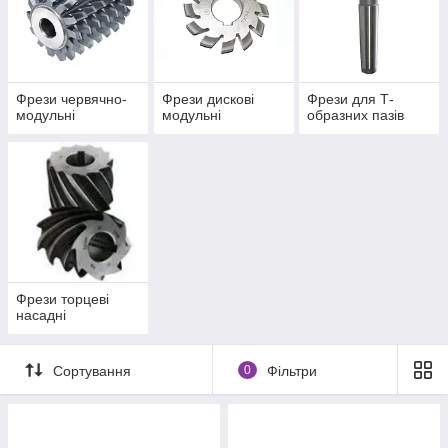
Фрези червячно-
Фрези дискові
Фрези для Т-
модульні
модульні
образних пазів
Фрези торцеві
насадні
Сортування
0
Фільтри