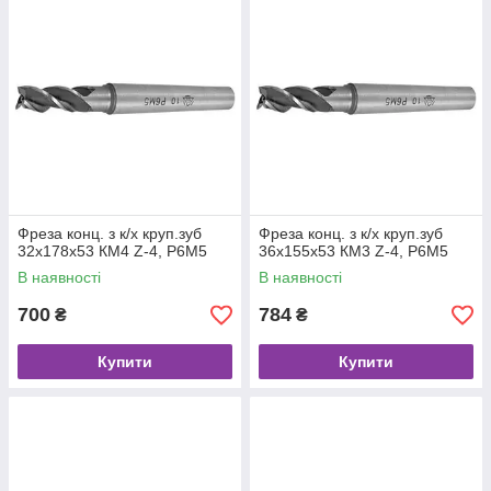
Фреза конц. з к/х круп.зуб
Фреза конц. з к/х круп.зуб
32х178х53 КМ4 Z-4, Р6М5
36х155х53 КМ3 Z-4, Р6М5
В наявності
В наявності
700
784
₴
₴
Купити
Купити