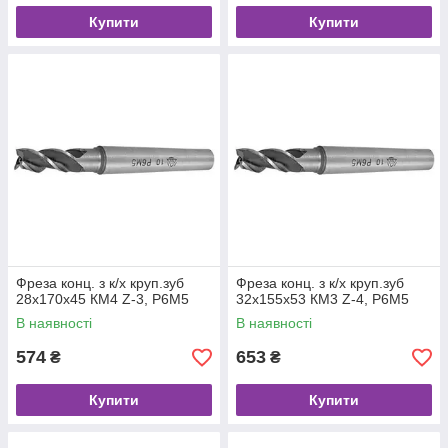
Купити
Купити
Фреза конц. з к/х круп.зуб
Фреза конц. з к/х круп.зуб
28х170х45 КМ4 Z-3, Р6М5
32х155х53 КМ3 Z-4, Р6М5
В наявності
В наявності
574
653
₴
₴
Купити
Купити