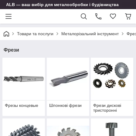
ALB — ваш вибір для металообробки і будівництва
Товари та послуги
Металорізальний інструмент
Фре
Фрези
Фрезы концевые
Шпонкові фрези
Фрези дискові
тристоронні