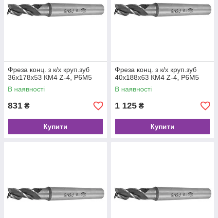
Фреза конц. з к/х круп.зуб
Фреза конц. з к/х круп.зуб
36х178х53 КМ4 Z-4, Р6М5
40х188х63 КМ4 Z-4, Р6М5
В наявності
В наявності
831
1 125
₴
₴
Купити
Купити