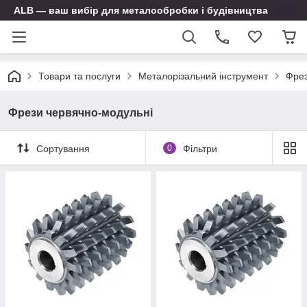
ALB — ваш вибір для металообробки і будівництва
Товари та послуги
Металорізальний інструмент
Фре
Фрези червячно-модульні
Сортування
0
Фільтри