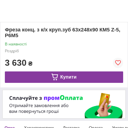
Фреза конц. з к/х круп.зуб 63х248х90 КМ5 Z-5,
Р6М5
В наявності
Роздріб
3 630
₴
Купити
Опис
Характеристики
Доставка
Оплата
Умови п