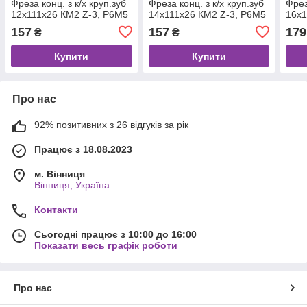
Фреза конц. з к/х круп.зуб
Фреза конц. з к/х круп.зуб
Фрез
12х111х26 КМ2 Z-3, Р6М5
14х111х26 КМ2 Z-3, Р6М5
16х1
157
157
179
₴
₴
Купити
Купити
Про нас
92% позитивних з 26 відгуків за рік
Працює з 18.08.2023
м. Вінниця
Вінниця, Україна
Контакти
Сьогодні працює з 10:00 до 16:00
Показати весь графік роботи
Про нас