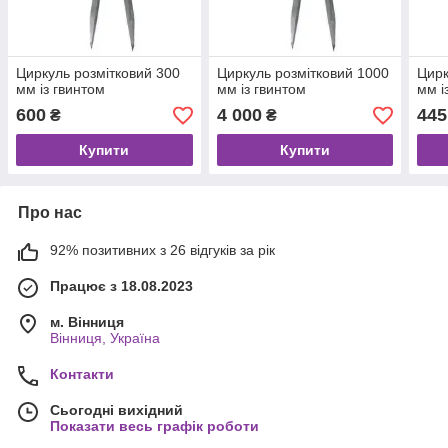
Циркуль розмітковий 300
Циркуль розмітковий 1000
Цирк
мм із гвинтом
мм із гвинтом
мм і
600
4 000
445
₴
₴
Купити
Купити
Про нас
92% позитивних з 26 відгуків за рік
Працює з 18.08.2023
м. Вінниця
Вінниця, Україна
Контакти
Сьогодні вихідний
Показати весь графік роботи