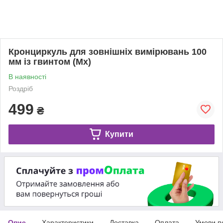
Кронциркуль для зовнішніх вимірювань 100
мм із гвинтом (Mx)
В наявності
Роздріб
499
₴
Купити
Опис
Характеристики
Доставка
Оплата
Умови п