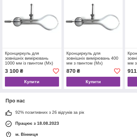
Кронциркуль для
Кронциркуль для
Крон
зовнішніх вимірювань
зовнішніх вимірювань 400
зовн
1000 мм із гвинтом (Mx)
мм з гвинтом (Mx)
мм з
3 100
870
911
₴
₴
Купити
Купити
Про нас
92% позитивних з 26 відгуків за рік
Працює з 18.08.2023
м. Вінниця