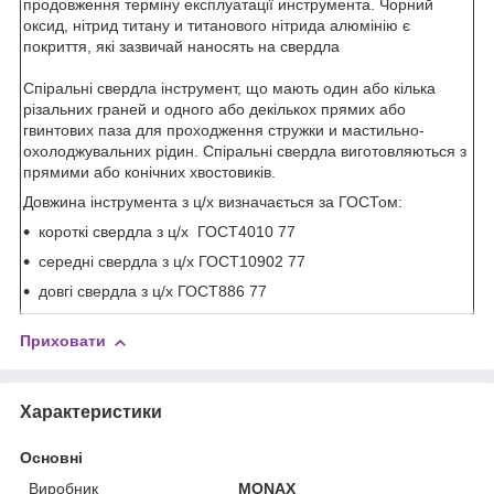
продовження терміну експлуатації
инструмента
.
Чорний
оксид
, нітрид титану
и
титанового
нітрида алюмінію
є
покриття
, які
зазвичай наносять на
свердла
Спіральні свердла
інструмент
, що мають
один або кілька
різальних
граней
и
одного або декількох прямих
або
гвинтових
паза
для
проходження
стружки
и
мастильно-
охолоджувальних рідин
.
Спіральні свердла
виготовляються
з
прямими
або
конічних
хвостовиків
.
Довжина інструмента з ц/х визначається за ГОСТом:
короткі свердла з ц/х ГОСТ4010 77
середні свердла з ц/х ГОСТ10902 77
довгі свердла з ц/х ГОСТ886 77
Приховати
Характеристики
Основні
Виробник
MONAX