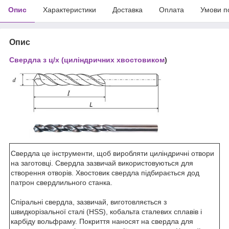
Опис
Характеристики
Доставка
Оплата
Умови п
Опис
Свердла з ц/х (циліндричних хвостовиком
)
Свердла
це інструменти
, щоб виробляти
циліндричні отвори
на
заготовці.
Свердла
зазвичай використовуються
для
створення отворів
.
Хвостовик
свердла
підбирається дод
патрон
свердлильного
станка
.
Спіральні свердла
, зазвичай,
виготовляється з
швидкорізальної сталі
(
HSS
)
,
кобальта
сталевих сплавів
і
карбіду вольфраму
.
Покриття
наносят на
свердла
для