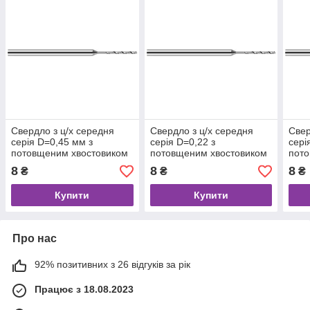
Свердло з ц/х середня
Свердло з ц/х середня
Свер
серія D=0,45 мм з
серія D=0,22 з
сері
потовщеним хвостовиком
потовщеним хвостовиком
пото
1.2 мм Р6М5 ГОСТ 10902-
1.2мм, Р6М5 ГОСТ 10902-
1.2 
8
8
8
₴
₴
₴
77
77
77
Купити
Купити
Про нас
92% позитивних з 26 відгуків за рік
Працює з 18.08.2023