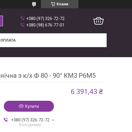
Кошик
+380 (97) 326-72-72
+380 (98) 676-77-01
 ОПЛАТА
нічна з к/х Ф 80 - 90° КМ3 Р6М5
6 391,43 ₴
Купити
+380 (97) 326-72-72
Володимир