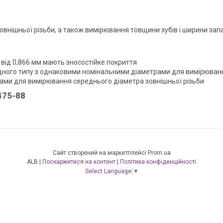
внішньої різьби, а також вимірювання товщини зубів і ширини зап
м від 0,866 мм мають зносостійке покриття
дного типу з однаковими номінальними діаметрами для вимірюванн
ами для вимірювання середнього діаметра зовнішньої різьби
475-88
Сайт створений на маркетплейсі
Prom.ua
ALB |
Поскаржитися на контент
|
Політика конфіденційності
Select Language
▼