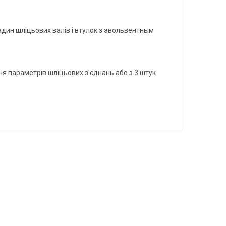
адин шліцьових валів і втулок з эвольвентным
я параметрів шліцьових з'єднань або з 3 штук