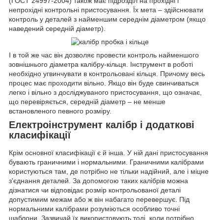
(ГОСТ 24997-2004) також має підрозділ на прохідні і
непрохідні контрольні пристосування. Їх мета – здійснювати
контроль у деталей з найменшим середнім діаметром (якщо
наведений середній діаметр).
І в той же час він дозволяє провести контроль найменшого
зовнішнього діаметра калібру-кільця. Інструмент в роботі
необхідно угвинчувати в контрольовані кільця. Причому весь
процес має проходити вільно. Якщо він буде свинчиваться
легко і вільно з досліджуваного пристосування, що означає,
що перевіряється, середній діаметр – не менше
встановленого певного розміру.
Електроінструмент калібр і додаткові
класифікації
Крім основної класифікації є й інша. У ній дані пристосування
бувають граничними і нормальними. Граничними калібрами
користуються там, де потрібно не тільки надійний, але і міцне
з'єднання деталей. За допомогою таких калібрів можна
дізнатися чи відповідає розмір контрольованої деталі
допустимим межам або ж він набагато перевершує. Під
нормальними калібрами розуміються особливо точні
шаблони. Зазвичай їх використовують тоді, коли потрібно