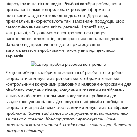
підрозділити на кілька видів. Різьбові калібри робочі, вони
призначені тільки контролювати розміри і форми на
початковій стадії виготовлення деталей. Другий вид –
приймальні, використовують такі замовники продукції, щоб
самостійно визначити якість деталей. І третій вид –
контрольні, з їх допомогою контролюється процес
виготовлення елементів, перевіряються поставлені деталі.
Залежно від призначення, дане пристосування
виготовляється виробниками також у вигляді декількох
варіантів.
Якщо необхідні калібри для зовнішньої різьби, то потрібно
скористатися конусними різьбовими калібрами-кільцями,
контрольними конусними різьбовими калібрами-пробками для
різьбових конусних кілець, конусними гладкими калібрами-
кільцями або ж контрольними конусними пробками для
гладких конусних кілець. Для внутрішньої різьби необхідно
скористатися різьбовими або гладкими конусними калібрами-
пробками.
Кожен вид даного інструменту виготовляється
за певною схемою. Конструктори враховують чітке
положення кожної площині, виміряється кожен кут, довжина
поверхні і діаметр.