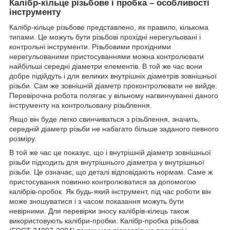
Калібр-кільце різьбове і пробка – особливості
інструменту
Калібр-кільце різьбове представлено, як правило, кількома
типами. Це можуть бути різьбові прохідні нерегульовані і
контрольні інструменти. Різьбовими прохідними
нерегульованими пристосуваннями можна контролювати
найбільші середні діаметри елементів. В той же час вони
добре підійдуть і для великих внутрішніх діаметрів зовнішньої
різьби. Сам же зовнішній діаметр проконтролювати не вийде.
Перевірочна робота полягає у вільному нагвинчуванні даного
інструменту на контрольовану різьблення.
Якщо він буде легко свинчиваться з різьблення, значить,
середній діаметр різьби не набагато більше заданого певного
розміру.
В той же час це показує, що і внутрішній діаметр зовнішньої
різьби підходить для внутрішнього діаметра у внутрішньої
різьби. Це означає, що деталі відповідають нормам. Саме ж
пристосування повинно контролюватися за допомогою
калібрів-пробок. Як будь-який інструмент, під час роботи він
може зношуватися і з часом показання можуть бути
невірними. Для перевірки зносу калібрів-кілець також
використовують калібри-пробки. Калібр-пробка різьбова