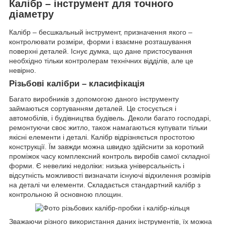
Калібр – інструмент для точного
діаметру
Калібр – бесшкальный інструмент, призначення якого –
контролювати розміри, форми і взаємне розташування
поверхні деталей. Існує думка, що дане пристосування
необхідно тільки контролерам технічних відділів, але це
невірно.
Різьбові калібри – класифікація
Багато виробників з допомогою даного інструменту
займаються сортуванням деталей. Це стосується і
автомобілів, і будівництва будівель. Деколи багато господарі,
ремонтуючи своє житло, також намагаються купувати тільки
якісні елементи і деталі. Калібр відрізняється простотою
конструкції. Їм завжди можна швидко здійснити за короткий
проміжок часу комплексний контроль виробів самої складної
форми. Є невеликі недоліки: низька універсальність і
відсутність можливості визначати існуючі відхилення розмірів
на деталі чи елементи. Складається стандартний калібр з
контрольною й основною площин.
Зважаючи різного використання даних інструментів, їх можна