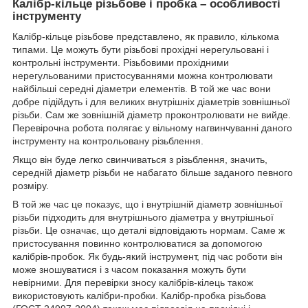
Калібр-кільце різьбове і пробка – особливості
інструменту
Калібр-кільце різьбове представлено, як правило, кількома
типами. Це можуть бути різьбові прохідні нерегульовані і
контрольні інструменти. Різьбовими прохідними
нерегульованими пристосуваннями можна контролювати
найбільші середні діаметри елементів. В той же час вони
добре підійдуть і для великих внутрішніх діаметрів зовнішньої
різьби. Сам же зовнішній діаметр проконтролювати не вийде.
Перевірочна робота полягає у вільному нагвинчуванні даного
інструменту на контрольовану різьблення.
Якщо він буде легко свинчиваться з різьблення, значить,
середній діаметр різьби не набагато більше заданого певного
розміру.
В той же час це показує, що і внутрішній діаметр зовнішньої
різьби підходить для внутрішнього діаметра у внутрішньої
різьби. Це означає, що деталі відповідають нормам. Саме ж
пристосування повинно контролюватися за допомогою
калібрів-пробок. Як будь-який інструмент, під час роботи він
може зношуватися і з часом показання можуть бути
невірними. Для перевірки зносу калібрів-кілець також
використовують калібри-пробки. Калібр-пробка різьбова