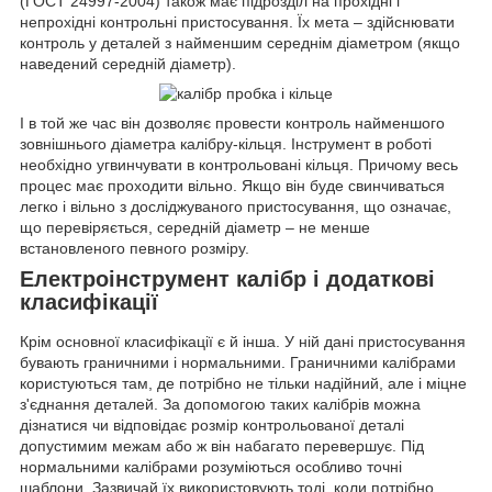
(ГОСТ 24997-2004) також має підрозділ на прохідні і
непрохідні контрольні пристосування. Їх мета – здійснювати
контроль у деталей з найменшим середнім діаметром (якщо
наведений середній діаметр).
І в той же час він дозволяє провести контроль найменшого
зовнішнього діаметра калібру-кільця. Інструмент в роботі
необхідно угвинчувати в контрольовані кільця. Причому весь
процес має проходити вільно. Якщо він буде свинчиваться
легко і вільно з досліджуваного пристосування, що означає,
що перевіряється, середній діаметр – не менше
встановленого певного розміру.
Електроінструмент калібр і додаткові
класифікації
Крім основної класифікації є й інша. У ній дані пристосування
бувають граничними і нормальними. Граничними калібрами
користуються там, де потрібно не тільки надійний, але і міцне
з'єднання деталей. За допомогою таких калібрів можна
дізнатися чи відповідає розмір контрольованої деталі
допустимим межам або ж він набагато перевершує. Під
нормальними калібрами розуміються особливо точні
шаблони. Зазвичай їх використовують тоді, коли потрібно