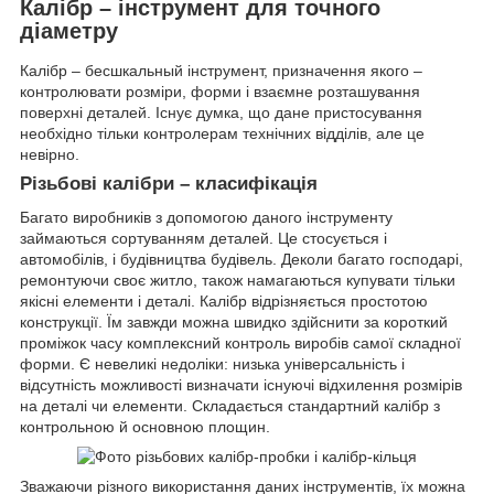
Калібр – інструмент для точного
діаметру
Калібр – бесшкальный інструмент, призначення якого –
контролювати розміри, форми і взаємне розташування
поверхні деталей. Існує думка, що дане пристосування
необхідно тільки контролерам технічних відділів, але це
невірно.
Різьбові калібри – класифікація
Багато виробників з допомогою даного інструменту
займаються сортуванням деталей. Це стосується і
автомобілів, і будівництва будівель. Деколи багато господарі,
ремонтуючи своє житло, також намагаються купувати тільки
якісні елементи і деталі. Калібр відрізняється простотою
конструкції. Їм завжди можна швидко здійснити за короткий
проміжок часу комплексний контроль виробів самої складної
форми. Є невеликі недоліки: низька універсальність і
відсутність можливості визначати існуючі відхилення розмірів
на деталі чи елементи. Складається стандартний калібр з
контрольною й основною площин.
Зважаючи різного використання даних інструментів, їх можна