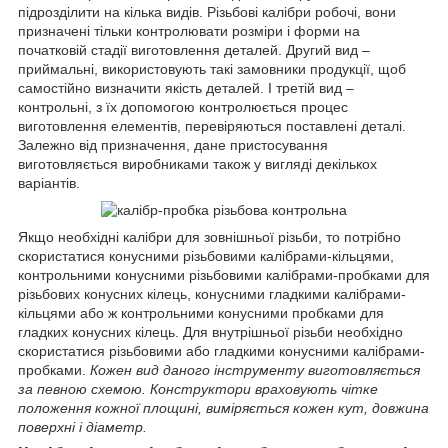
підрозділити на кілька видів. Різьбові калібри робочі, вони
призначені тільки контролювати розміри і форми на
початковій стадії виготовлення деталей. Другий вид –
приймальні, використовують такі замовники продукції, щоб
самостійно визначити якість деталей. І третій вид –
контрольні, з їх допомогою контролюється процес
виготовлення елементів, перевіряються поставлені деталі.
Залежно від призначення, дане пристосування
виготовляється виробниками також у вигляді декількох
варіантів.
Якщо необхідні калібри для зовнішньої різьби, то потрібно
скористатися конусними різьбовими калібрами-кільцями,
контрольними конусними різьбовими калібрами-пробками для
різьбових конусних кілець, конусними гладкими калібрами-
кільцями або ж контрольними конусними пробками для
гладких конусних кілець. Для внутрішньої різьби необхідно
скористатися різьбовими або гладкими конусними калібрами-
пробками.
Кожен вид даного інструменту виготовляється
за певною схемою. Конструктори враховують чітке
положення кожної площині, виміряється кожен кут, довжина
поверхні і діаметр.