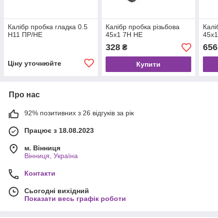
Калібр пробка гладка 0.5
Калібр пробка різьбова
Калі
Н11 ПР/НЕ
45х1 7Н НЕ
45х1
328
656
₴
Ціну уточнюйте
Купити
Про нас
92% позитивних з 26 відгуків за рік
Працює з 18.08.2023
м. Вінниця
Вінниця, Україна
Контакти
Сьогодні вихідний
Показати весь графік роботи