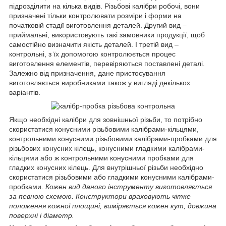
підрозділити на кілька видів. Різьбові калібри робочі, вони
призначені тільки контролювати розміри і форми на
початковій стадії виготовлення деталей. Другий вид –
приймальні, використовують такі замовники продукції, щоб
самостійно визначити якість деталей. І третій вид –
контрольні, з їх допомогою контролюється процес
виготовлення елементів, перевіряються поставлені деталі.
Залежно від призначення, дане пристосування
виготовляється виробниками також у вигляді декількох
варіантів.
Якщо необхідні калібри для зовнішньої різьби, то потрібно
скористатися конусними різьбовими калібрами-кільцями,
контрольними конусними різьбовими калібрами-пробками для
різьбових конусних кілець, конусними гладкими калібрами-
кільцями або ж контрольними конусними пробками для
гладких конусних кілець. Для внутрішньої різьби необхідно
скористатися різьбовими або гладкими конусними калібрами-
пробками.
Кожен вид даного інструменту виготовляється
за певною схемою. Конструктори враховують чітке
положення кожної площині, виміряється кожен кут, довжина
поверхні і діаметр.