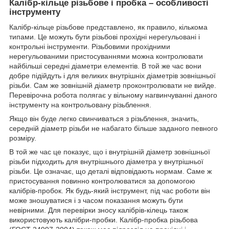
Калібр-кільце різьбове і пробка – особливості
інструменту
Калібр-кільце різьбове представлено, як правило, кількома
типами. Це можуть бути різьбові прохідні нерегульовані і
контрольні інструменти. Різьбовими прохідними
нерегульованими пристосуваннями можна контролювати
найбільші середні діаметри елементів. В той же час вони
добре підійдуть і для великих внутрішніх діаметрів зовнішньої
різьби. Сам же зовнішній діаметр проконтролювати не вийде.
Перевірочна робота полягає у вільному нагвинчуванні даного
інструменту на контрольовану різьблення.
Якщо він буде легко свинчиваться з різьблення, значить,
середній діаметр різьби не набагато більше заданого певного
розміру.
В той же час це показує, що і внутрішній діаметр зовнішньої
різьби підходить для внутрішнього діаметра у внутрішньої
різьби. Це означає, що деталі відповідають нормам. Саме ж
пристосування повинно контролюватися за допомогою
калібрів-пробок. Як будь-який інструмент, під час роботи він
може зношуватися і з часом показання можуть бути
невірними. Для перевірки зносу калібрів-кілець також
використовують калібри-пробки. Калібр-пробка різьбова