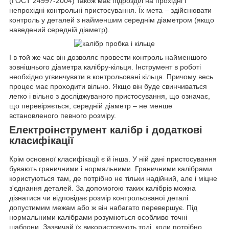
(ГОСТ 24997-2004) також має підрозділ на прохідні і
непрохідні контрольні пристосування. Їх мета – здійснювати
контроль у деталей з найменшим середнім діаметром (якщо
наведений середній діаметр).
І в той же час він дозволяє провести контроль найменшого
зовнішнього діаметра калібру-кільця. Інструмент в роботі
необхідно угвинчувати в контрольовані кільця. Причому весь
процес має проходити вільно. Якщо він буде свинчиваться
легко і вільно з досліджуваного пристосування, що означає,
що перевіряється, середній діаметр – не менше
встановленого певного розміру.
Електроінструмент калібр і додаткові
класифікації
Крім основної класифікації є й інша. У ній дані пристосування
бувають граничними і нормальними. Граничними калібрами
користуються там, де потрібно не тільки надійний, але і міцне
з'єднання деталей. За допомогою таких калібрів можна
дізнатися чи відповідає розмір контрольованої деталі
допустимим межам або ж він набагато перевершує. Під
нормальними калібрами розуміються особливо точні
шаблони. Зазвичай їх використовують тоді, коли потрібно