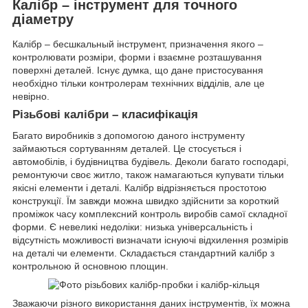
Калібр – інструмент для точного
діаметру
Калібр – бесшкальный інструмент, призначення якого –
контролювати розміри, форми і взаємне розташування
поверхні деталей. Існує думка, що дане пристосування
необхідно тільки контролерам технічних відділів, але це
невірно.
Різьбові калібри – класифікація
Багато виробників з допомогою даного інструменту
займаються сортуванням деталей. Це стосується і
автомобілів, і будівництва будівель. Деколи багато господарі,
ремонтуючи своє житло, також намагаються купувати тільки
якісні елементи і деталі. Калібр відрізняється простотою
конструкції. Їм завжди можна швидко здійснити за короткий
проміжок часу комплексний контроль виробів самої складної
форми. Є невеликі недоліки: низька універсальність і
відсутність можливості визначати існуючі відхилення розмірів
на деталі чи елементи. Складається стандартний калібр з
контрольною й основною площин.
Зважаючи різного використання даних інструментів, їх можна