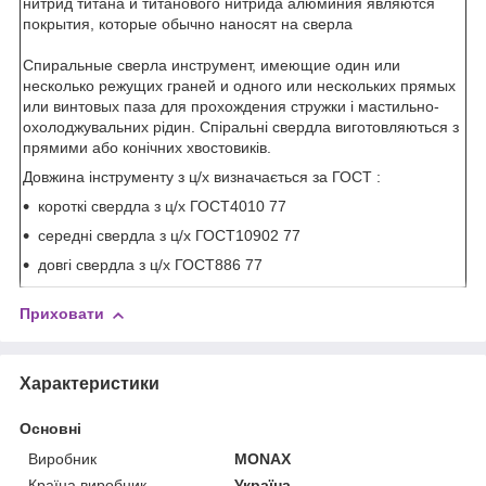
нитрид титана
и
титанового
нитрида алюминия
являются
покрытия
, которые
обычно наносят на
сверла
Спиральные сверла
инструмент
, имеющие
один или
несколько
режущих
граней
и
одного или нескольких прямых
или
винтовых
паза
для
прохождения
стружки
і
мастильно-
охолоджувальних рідин
.
Спіральні свердла
виготовляються
з
прямими
або
конічних
хвостовиків
.
Довжина інструменту з ц/х визначається за ГОСТ :
короткі свердла з ц/х ГОСТ4010 77
середні свердла з ц/х ГОСТ10902 77
довгі свердла з ц/х ГОСТ886 77
Приховати
Характеристики
Основні
Виробник
MONAX
Країна виробник
Україна