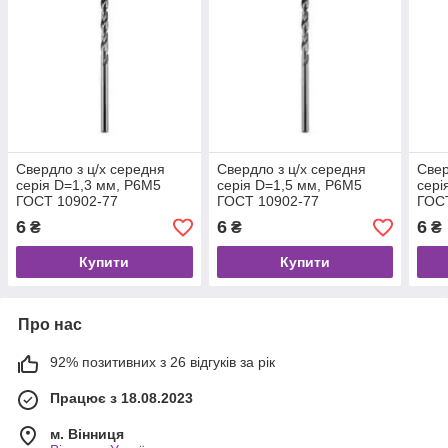
Свердло з ц/х середня
Свердло з ц/х середня
Свер
серія D=1,3 мм, Р6М5
серія D=1,5 мм, Р6М5
сері
ГОСТ 10902-77
ГОСТ 10902-77
ГОС
6
6
6
₴
₴
₴
Купити
Купити
Про нас
92% позитивних з 26 відгуків за рік
Працює з 18.08.2023
м. Вінниця