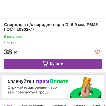
Свердло з ц/х середня серія D=6,9 мм, Р6М5
ГОСТ 10902-77
В наявності
Роздріб
38
₴
Купити
Опис
Характеристики
Доставка
Оплата
Умови п