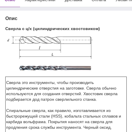
Опис
Сверла с ц/х (цилиндрических хвостовиком)
Сверла
это инструменты
, чтобы производить
цилиндрические отверстия
на
заготовке.
Сверла
обычно
используются
для
создания отверстий
.
Хвостовик
сверла
подбирается дод патрон
сверлильного
станка
.
Спиральные сверла
, как правило,
изготавливается из
быстрорежущей стали
(
HSS
)
,
кобальта
стальных сплавов
и
карбида вольфрама
.
Покрытия
наносят на
сверла
для
продления срока службы
инструмента
.
Черный
оксид
,