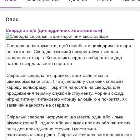
Опис
Свердла з ц/х (циліндричних хвостовиком
)
Свердла
це інструменти
, щоб виробляти
циліндричні отвори
на
заготовці.
Свердла
зазвичай використовуються
для
створення отворів
.
Хвостовик
свердла
підбирається дод
патрон
свердлильного
верстата
.
Спіральні свердла
, як правило,
виготовляються з
швидкорізальної сталі
(
HSS
)
,
кобальту
сталевих сплавів
і
карбіду вольфраму
.
Покриття
наносять на
свердла
для
продовження терміну служби
інструменту
.
Чорний
оксид
,
нітрид титану
і
титанового
нітриду алюмінію
є
покриття
, які
зазвичай наносять на
свердла
Спіральні свердла
інструмент
, що мають
один або кілька
ріжучих
граней
і
одного або декількох прямих
або
гвинтових
паза
для
проходження
стружки
і
мастильно-
охолоджувальних рідин
.
Спіральні свердла
виготовляються
з