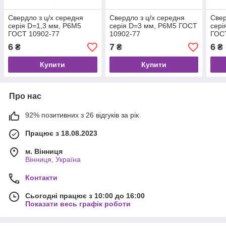
Свердло з ц/х середня
Свердло з ц/х середня
Свер
серія D=1,3 мм, Р6М5
серія D=3 мм, Р6М5 ГОСТ
сері
ГОСТ 10902-77
10902-77
ГОС
6
7
6
₴
₴
₴
Купити
Купити
Про нас
92% позитивних з 26 відгуків за рік
Працює з 18.08.2023
м. Вінниця
Вінниця, Україна
Контакти
Сьогодні працює з 10:00 до 16:00
Показати весь графік роботи