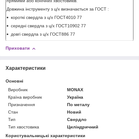
прямими
або
конічних
хвостовиків
.
Довжина інструменту з ц/х визначається за ГОСТ :
короткі свердла з ц/х ГОСТ4010 77
середні свердла з ц/х ГОСТ10902 77
довгі свердла з ц/х ГОСТ886 77
Приховати
Характеристики
Основні
Виробник
MONAX
Країна виробник
Україна
Призначення
По металу
Стан
Новий
Тип
Свердло
Тип хвостовика
Циліндричний
Користувальницькі характеристики