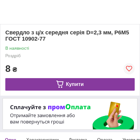
Свердло з ц/х середня серія D=2,3 мм, Р6М5
ГОСТ 10902-77
В наявності
Роздріб
8
₴
Купити
Опис
Характеристики
Доставка
Оплата
Умови п