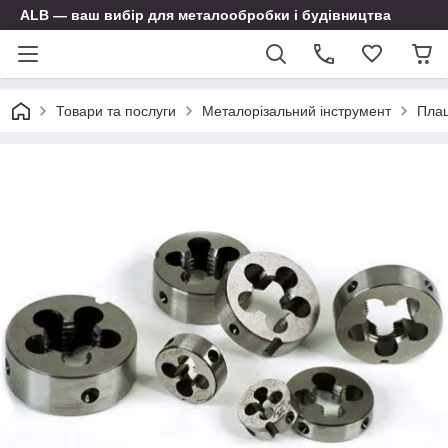
ALB — ваш вибір для металообробки і будівництва
Товари та послуги
Металорізальний інструмент
Пла