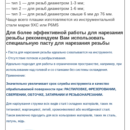
― тип 1 ― для резьб диаметром 1-3 мм;
― тип 2 ― для резьб диаметром 1-6 мм;
― тип 3 ― для резьб диаметром свыше 6 мм до 76 мм.
Чаще всего плашки изготовляются из инструментальной
стали марки 9ХС или Р6М5
Для более эффективной работы для нарезания
резьбы рекомендуем Вам использовать
специальную пасту для нарезания резьбы
•
Паста для нарезания резьбы идеально схватывается на инструменте.
•
Отсутствие потеков и разбрызгивания.
Идеально подходит для работы в ограниченном
пространстве, например, при
использовании над
головой и со станками без системы охлаждения.
Применение:
Значительно увеличивает срок
службы инструмента и качество
обрабатываемой
поверхности при: РАСПИЛОВКЕ, ФРЕЗЕРОВАНИИ,
СВЕРЛЕНИИ, ОБТОЧКЕ, ЗАТИРАНИИ И
РЕЗЬБОНАРЕЗАНИИ.
Для нарізування стружки всіх видів сталі і складних
матеріалів, таких як
титанової, марганцевої, литий,
хромонікелевої або молібденової сталі.
Також виключно підходить для всіх кольорових матеріалів, таких як сталь,
латунь, мідь.