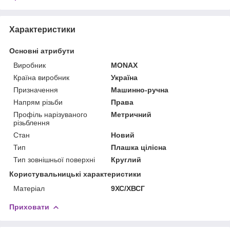
Характеристики
Основні атрибути
Виробник
MONAX
Країна виробник
Україна
Призначення
Машинно-ручна
Напрям різьби
Права
Профіль нарізуваного
Метричний
різьблення
Стан
Новий
Тип
Плашка цілісна
Тип зовнішньої поверхні
Круглий
Користувальницькі характеристики
Матеріал
9ХС/ХВСГ
Приховати