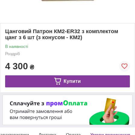
Цанговий Патрон КМ2-ER32 з комплектом
цанг з 6 шт (з конусом - КМ2)
В наявності
Роздріб
4 300
₴
Купити
арактеристики
Доставка
Оплата
Умови повернення