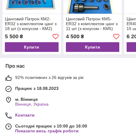
Цанговий Патрон КМ2-
Цанговий Патрон КМ5-
Цанг
ER32 з комплектом цанг з
ER32 з комплектом цанг з
ER40
18 шт (з конусом - КМ2)
11 шт (з конусом - КМ5)
15 ш
5 500
4 500
6 2
₴
₴
Купити
Купити
Про нас
92% позитивних з 26 відгуків за рік
Працює з 18.08.2023
м. Вінниця
Вінниця, Україна
Контакти
Сьогодні працює з 10:00 до 16:00
Показати весь графік роботи