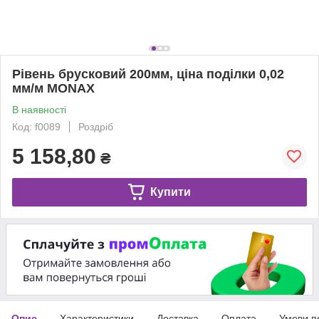
Рівень брусковий 200мм, ціна поділки 0,02
мм/м MONAX
В наявності
Код: f0089
Роздріб
5 158,80
₴
Купити
Опис
Характеристики
Доставка
Оплата
Умови п