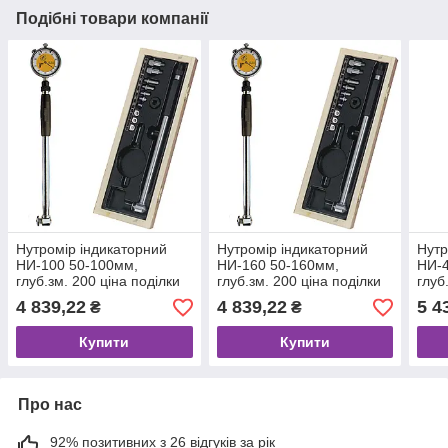
Подібні товари компанії
Нутромір індикаторний
Нутромір індикаторний
Нутр
НИ-100 50-100мм,
НИ-160 50-160мм,
НИ-4
глуб.зм. 200 ціна поділки
глуб.зм. 200 ціна поділки
глуб
0,01 мм, 10 вставок
0,01 мм, 10 вставок
поді
4 839,22
4 839,22
5 4
₴
₴
MONAX
MONAX
вст
Купити
Купити
Про нас
92% позитивних з 26 відгуків за рік