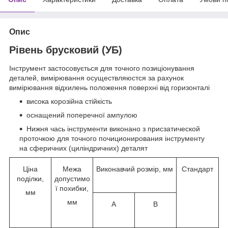
Опис
Рівень брусковий (УБ)
Інструмент застосовується для точного позиціонування
деталей, вимірювання осуществляюстся за рахунок
вимірювання відхилень положення поверхні від горизонталі
висока корозійна стійкість
оснащений поперечної ампулою
Нижня чась інструменти виконано з присзатической
проточкою для точного почиционирования інструменту
на сферичних (циліндричних) деталят
Ціна
Межа
Виконавчий розмір, мм
Стандарт
поділки,
допустимо
ї похибки,
мм
мм
А
В