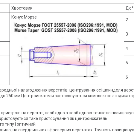
Хвостовик
До*
Конус Морзе
2
3
4
5
6
едньої налагодження верстатів: центрування осі шпинделя верстат
м до 250 мм Центроискатели застосовуються комплектно з індикато
 пристроїв на верстат, необхідно з необхідною точністю позиціону
ористовується таке пристосування як центроискатель.
о типу і оптичний.
вило, на свердлильних і фрезерних верстатах. Точність позиціону