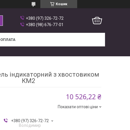
Кошик
+380 (97) 326-72-72
+380 (98) 676-77-01
 ОПЛАТА
ль індикаторний з хвостовиком
КМ2
10 526,22 ₴
Показати оптові ціни
+380 (97) 326-72-72
Володимир