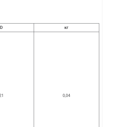
D
кг
21
0,04