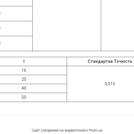
8
9
0
l
Стандартна Точність
16
25
0,015
40
50
Сайт створений на маркетплейсі
Prom.ua