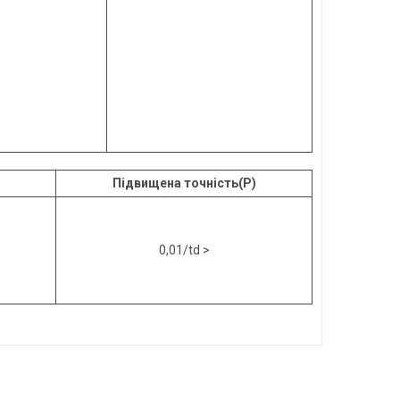
Підвищена точність(P)
0,01/td >