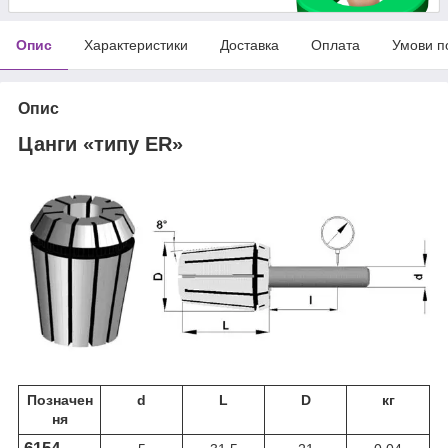
Опис
Характеристики
Доставка
Оплата
Умови п
Опис
Цанги «типу ER»
Позначен
d
L
D
кг
ня