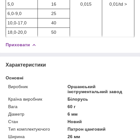
5,0
16
0,015
0,01/td >
6,0-9,0
25
10,0-17,0
40
18,0-20,0
50
Приховати
Характеристики
Основні
Виробник
Оршанський
інструментальний завод
Країна виробник
Білорусь
Вага
60 г
Діаметр
6 мм
Стан
Новий
Тип комплектуючого
Патрон цанговий
Ширина
26 мм