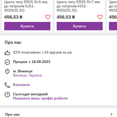
Цанга типу ER25 D=5 мм,
Цанга типу ER25 D=7 мм,
Цанг
до патронів 6151-
до патронів 6151-
до п
4020(25,32)
4020(25,32)
4020
456,53
456,53
456
₴
₴
Купити
Купити
Про нас
92% позитивних з 26 відгуків за рік
Працює з 18.08.2023
м. Вінниця
Вінниця, Україна
Контакти
Сьогодні вихідний
Показати весь графік роботи
Про нас