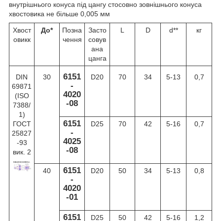
внутрішнього конуса під цангу стосовно зовнішнього конуса
хвостовика не більше 0,005 мм
Хвост
До*
Позна
Засто
L
D
d**
кг
овикк
чення
совув
ана
цанга
6151
DIN
30
D20
70
34
5-13
0,7
-
69871
4020
(ISO
-08
7388/
1)
6151
ГОСТ
D25
70
42
5-16
0,7
-
25827
4025
-93
-08
вик. 2
6151
40
D20
50
34
5-13
0,8
-
4020
-01
6151
D25
50
42
5-16
1,2