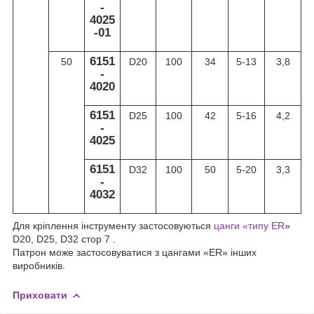
-
4025
-01
6151
50
D20
100
34
5-13
3,8
-
4020
6151
D25
100
42
5-16
4,2
-
4025
6151
D32
100
50
5-20
3,3
-
4032
Для кріплення інструменту застосовуються
цанги «типу ER
»
D20, D25, D32 стор 7 .
Патрон може застосовуватися з цангами «ER» інших
виробників.
Приховати