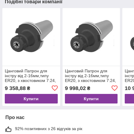
Подібні товари компанії
Цанговий Патрон для
Цанговий Патрон для
Цанг
інстру від 2-16мм,типу
інстру від 2-16мм,типу
інст
ER20, з хвостовиком 7:24,
ER20, з хвостовиком 7:24,
ER20
K30 за ГОСТ25827-93 вик.
K40 за ГОСТ25827-93 вик.
K50 
9 358,88
9 998,02
10 
₴
₴
2
2
2
Купити
Купити
Про нас
92% позитивних з 26 відгуків за рік