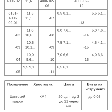
4006.02
11,6...
4006.02-
4006.02-
06
12
6151-
11,5
8,5 8,1...
5,5 5,1...
4006.
11,1...
-07
02-01
-13
11,0
8,0 7,6...
5,0 4,6...
-02
10,6...
-08
-14
10,5
7,5 7,1...
4,5 4,1...
-03
10,1...
-09
-15
10,0
7,0 6,6...
4,0 3,6...
-04
9,6...
-10
-16
9,5 9,1...
6,5 6,1...
-05
-11
Позначення
Хвостовик
Цанги
Биття на
інструменті
Цанговий
КМ4
20 цанг від 2
до 0,05
патрон
до 21 через
мм