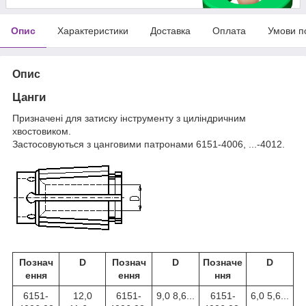
Опис
Характеристики
Доставка
Оплата
Умови п
Опис
Цанги
Призначені для затиску інструменту з циліндричним
хвостовиком.
Застосовуються з цанговими патронами 6151-4006, ...-4012.
Познач
D
Познач
D
Позначе
D
ення
ення
ння
6151-
12,0
6151-
9,0 8,6...
6151-
6,0 5,6...