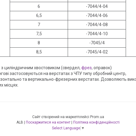
6
-7044/4-04
6,5
-7044/4-06
7
-7044/4-08
7,5
-7044/4-10
8
-7045/4
8,5
-7045/4-02
у з циліндричним хвостовиком (свердел,
фрез
, оправок)
ангові застосовуються на верстатах з ЧПУ типу обробний центр,
ризонтально та вертикально-фрезерних верстатах. Дозволяють вик
х місцях.
Сайт створений на маркетплейсі
Prom.ua
ALB |
Поскаржитися на контент
|
Політика конфіденційності
Select Language
▼