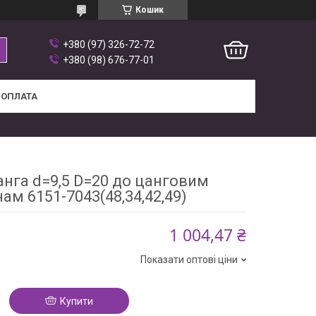
Кошик
+380 (97) 326-72-72
+380 (98) 676-77-01
 ОПЛАТА
анга d=9,5 D=20 до цанговим
ам 6151-7043(48,34,42,49)
1 004,47 ₴
Показати оптові ціни
Купити