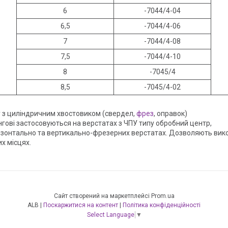
6
-7044/4-04
6,5
-7044/4-06
7
-7044/4-08
7,5
-7044/4-10
8
-7045/4
8,5
-7045/4-02
у з циліндричним хвостовиком (свердел,
фрез
, оправок)
ангові застосовуються на верстатах з ЧПУ типу обробний центр,
ризонтально та вертикально-фрезерних верстатах. Дозволяють вик
х місцях.
Сайт створений на маркетплейсі
Prom.ua
ALB |
Поскаржитися на контент
|
Політика конфіденційності
Select Language
▼