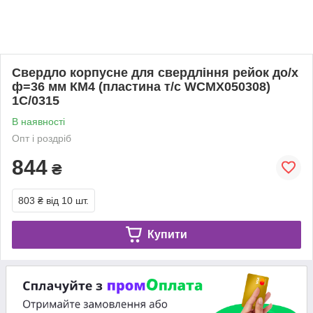
Свердло корпусне для свердління рейок до/х
ф=36 мм КМ4 (пластина т/с WCMX050308)
1С/0315
В наявності
Опт і роздріб
844
₴
803 ₴
від 10 шт.
Купити