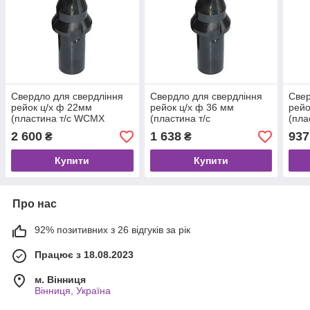
Свердло для свердління
Свердло для свердління
Свер
рейок ц/х ф 22мм
рейок ц/х ф 36 мм
рейо
(пластина т/с WCMX
(пластина т/с
(пла
050308) 1С/459 вкорочене
WCMX06Т308-44) 1С/420
06T3
2 600
1 638
937
₴
₴
підвищеної жорсткості
вкорочене підвищеної
вкор
жорсткості
жорс
Купити
Купити
Про нас
92% позитивних з 26 відгуків за рік
Працює з 18.08.2023
м. Вінниця
Вінниця, Україна