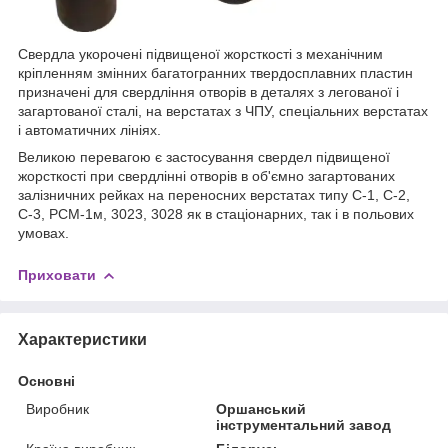
Свердла укорочені підвищеної жорсткості з механічним
кріпленням змінних багатогранних твердосплавних пластин
призначені для свердління отворів в деталях з легованої і
загартованої сталі, на верстатах з ЧПУ, спеціальних верстатах
і автоматичних лініях.
Великою перевагою є застосування свердел підвищеної
жорсткості при свердлінні отворів в об'ємно загартованих
залізничних рейках на переносних верстатах типу С-1, С-2,
С-3, РСМ-1м, 3023, 3028 як в стаціонарних, так і в польових
умовах.
Приховати
Характеристики
Основні
Виробник
Оршанський
інструментальний завод