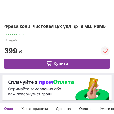
Фреза конц. чистовая ц/х удл. ф=8 мм, Р6М5
В наявності
Роздріб
399
₴
Купити
Опис
Характеристики
Доставка
Оплата
Умови п