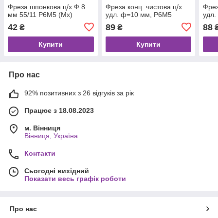
Фреза шпонкова ц/х Ф 8
Фреза конц. чистова ц/х
Фрез
мм 55/11 Р6М5 (Mx)
удл. ф=10 мм, Р6М5
удл.
42
89
88
₴
₴
Купити
Купити
Про нас
92% позитивних з 26 відгуків за рік
Працює з 18.08.2023
м. Вінниця
Вінниця, Україна
Контакти
Сьогодні вихідний
Показати весь графік роботи
Про нас