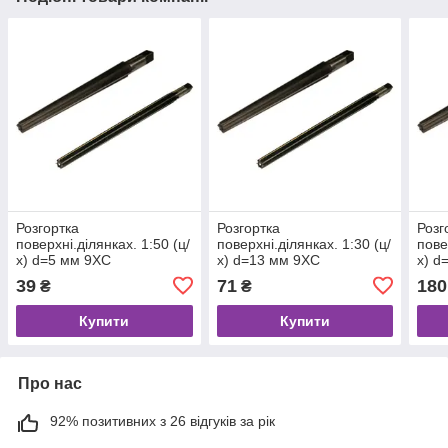
Розгортка
Розгортка
Розг
поверхні.ділянках. 1:50 (ц/
поверхні.ділянках. 1:30 (ц/
пове
х) d=5 мм 9ХС
х) d=13 мм 9ХС
х) d
39
71
180
₴
₴
Купити
Купити
Про нас
92% позитивних з 26 відгуків за рік