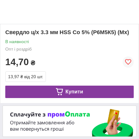
Свердло ц/х 3.3 мм HSS Co 5% (Р6М5К5) (Mx)
В наявності
Опт і роздріб
14,70
₴
13,97 ₴
від 20 шт.
Купити