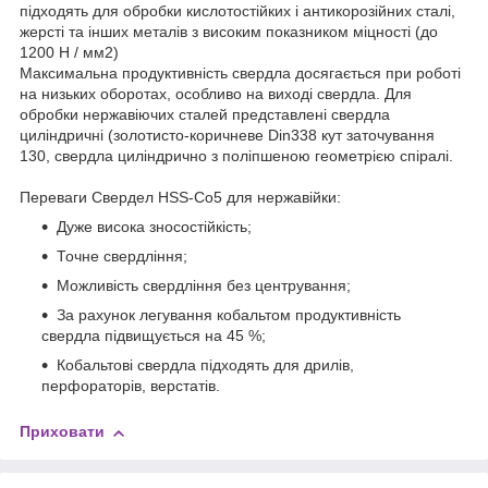
підходять для обробки кислотостійких і антикорозійних сталі,
жерсті та інших металів з високим показником міцності (до
1200 Н / мм2)
Максимальна продуктивність свердла досягається при роботі
на низьких оборотах, особливо на виході свердла. Для
обробки нержавіючих сталей представлені свердла
циліндричні (золотисто-коричневе Din338 кут заточування
130, свердла циліндрично з поліпшеною геометрією спіралі.
Переваги Свердел HSS-Co5 для нержавійки:
Дуже висока зносостійкість;
Точне свердління;
Можливість свердління без центрування;
За рахунок легування кобальтом продуктивність
свердла підвищується на 45 %;
Кобальтові свердла підходять для дрилів,
перфораторів, верстатів.
Приховати