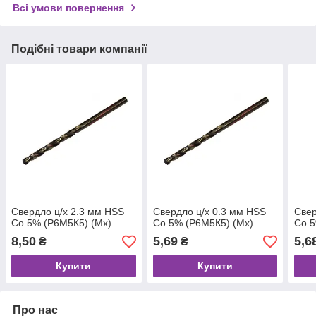
Всі умови повернення
Подібні товари компанії
Свердло ц/х 2.3 мм HSS
Свердло ц/х 0.3 мм HSS
Свер
Co 5% (Р6М5К5) (Mx)
Co 5% (Р6М5К5) (Mx)
Co 5
8,50
5,69
5,6
₴
₴
Купити
Купити
Про нас