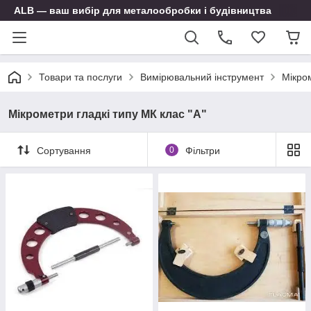
ALB — ваш вибір для металообробки і будівництва
Товари та послуги
Вимірювальний інструмент
Мікро
Мікрометри гладкі типу МК клас "А"
Сортування
0
Фільтри