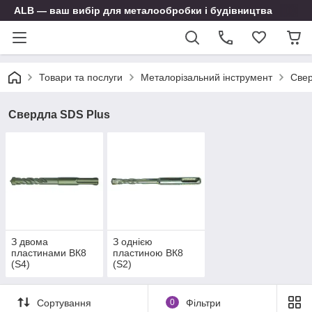
ALB — ваш вибір для металообробки і будівництва
Товари та послуги
Металорізальний інструмент
Свер
Свердла SDS Plus
З двома
З однією
пластинами ВК8
пластиною ВК8
(S4)
(S2)
Сортування
0
Фільтри