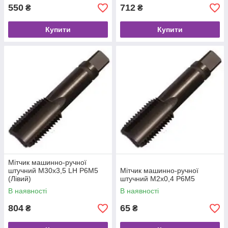
550
712
₴
₴
Купити
Купити
Мітчик машинно-ручної
штучний М30х3,5 LH Р6М5
Мітчик машинно-ручної
(Лівий)
штучний М2х0,4 Р6М5
В наявності
В наявності
804
65
₴
₴