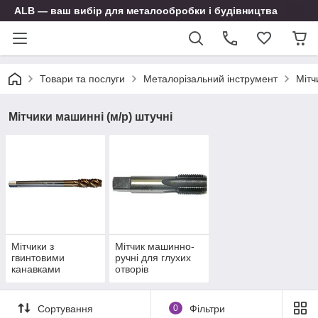
ALB — ваш вибір для металообробки і будівництва
Товари та послуги
Металорізальний інструмент
Мітч
Мітчики машинні (м/р) штучні
Мітчики з
Мітчик машинно-
гвинтовими
ручні для глухих
канавками
отворів
Сортування
0
Фільтри