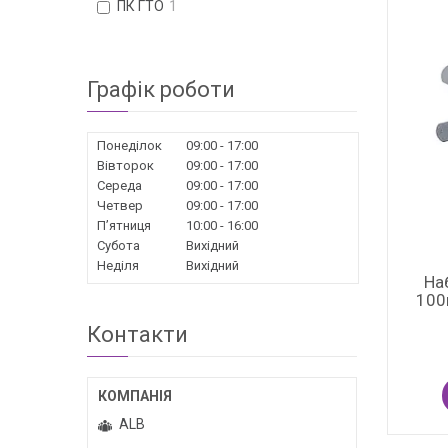
ПК ГТО
1
Графік роботи
Понеділок
09:00
17:00
Вівторок
09:00
17:00
Середа
09:00
17:00
Четвер
09:00
17:00
Пʼятниця
10:00
16:00
Субота
Вихідний
Неділя
Вихідний
На
100м
Контакти
ALB